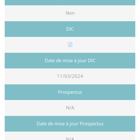
Non
11/03/2024
N/A
N/A