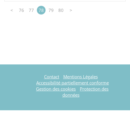
<
76
77
78
79
80
>
Contact
Mentions Légales
Accessibilité partiellement conforme
Gestion des cookies
Protection des
données